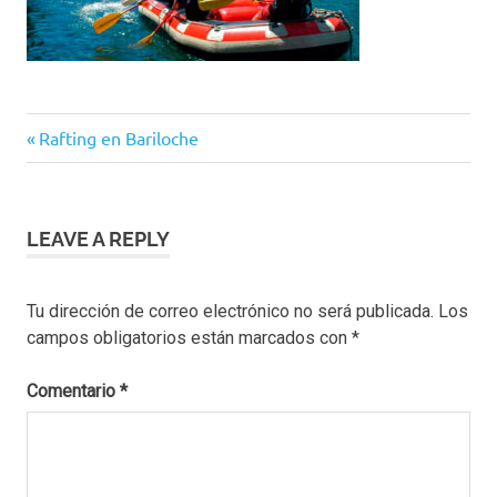
Navegación
Previous
Rafting en Bariloche
Post:
de
entradas
LEAVE A REPLY
Tu dirección de correo electrónico no será publicada.
Los
campos obligatorios están marcados con
*
Comentario
*