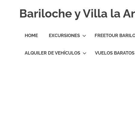
Skip
Bariloche y Villa la 
to
content
Hoteles
y
HOME
EXCURSIONES
FREETOUR BARIL
Cabañas
en
Bariloche
ALQUILER DE VEHÍCULOS
VUELOS BARATOS
y
Villa
la
Angostura.
Transfers,
Excursiones,
Vuelos
Baratos.