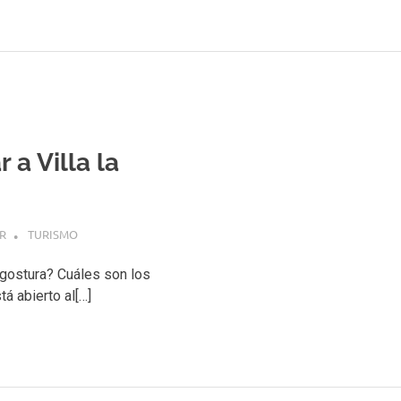
 a Villa la
R
TURISMO
Angostura? Cuáles son los
á abierto al[…]