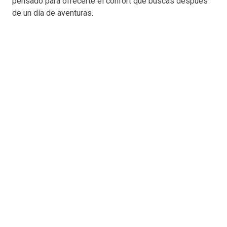
pensado para ofrecerte el confort que buscas después
de un día de aventuras.