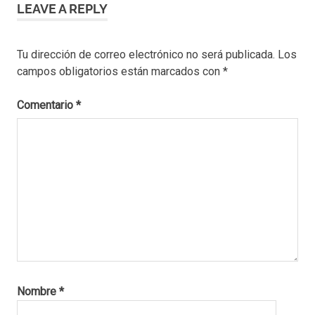
LEAVE A REPLY
alojamiento
pet friendly
bariloche
Tu dirección de correo electrónico no será publicada.
Los
alquiler
campos obligatorios están marcados con
*
bariloche
con
Comentario
*
mascotas
alquiler
permanente
bariloche
con
mascotas
bariloche
con
mascota
bariloche
con
Nombre
*
mascotas
bariloche