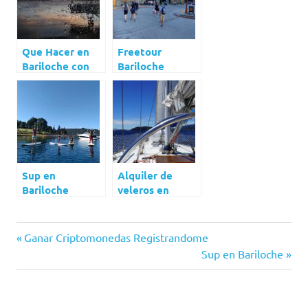
Que Hacer en
Freetour
Bariloche con
Bariloche
Lluvia
Sup en
Alquiler de
Bariloche
veleros en
Bariloche
alojamiento
Navegación
Previous
Ganar Criptomonedas Registrandome
en
Post:
Next
Sup en Bariloche
bariloche
de
Post:
que
aceptan
entradas
mascotas