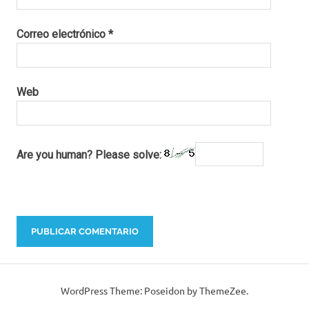
con
perro
Correo electrónico
*
bariloche
con
perros
Web
bariloche
pet
friendly
cabañas
Are you human? Please solve:
bariloche
mascotas
cabañas
en
bariloche
con
mascotas
cabañas
en
WordPress Theme: Poseidon by ThemeZee.
bariloche