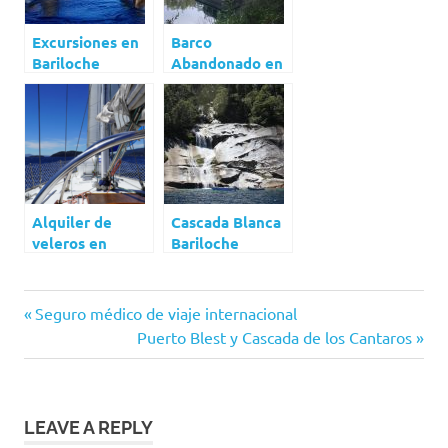
Excursiones en
Barco
Bariloche
Abandonado en
Bariloche
Alquiler de
Cascada Blanca
veleros en
Bariloche
Bariloche
bariloche
Navegación
Previous
Seguro médico de viaje internacional
bosque
Post:
Next
Puerto Blest y Cascada de los Cantaros
de
de los
Post:
arrayanes
entradas
catamaran
LEAVE A REPLY
catamaran