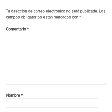
a isla
victoria
Tu dirección de correo electrónico no será publicada.
Los
catamarán
campos obligatorios están marcados con
*
isla
victoria
Comentario
*
como
llegar
a
playa
del
toro
como
se
llega
a
playa
del
Nombre
*
toro
excursion
a isla