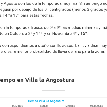
o y Agosto son los de la temporada muy fría. Sin embargo 
eguen por debajo de los 0º centígrados (menos 3 grados ya 
 14 ºa 17º para estas fechas.
on la temporada fresca, de 0ºa 9º las medias mínimas y m
o en Octubre a 2º y 14º, y en Noviembre 4º y 15º.
 correspondientes a otoño son lluviosos. La lluvia dismin
ero es la menor probabilidad de lluvia del año para la zona.
iempo en Villa la Angostura