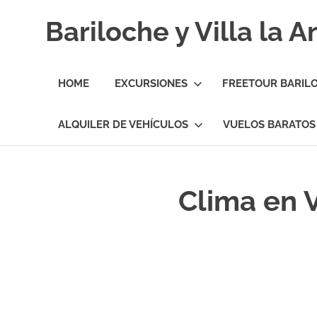
Skip
Bariloche y Villa la 
to
content
Hoteles
y
HOME
EXCURSIONES
FREETOUR BARIL
Cabañas
en
Bariloche
ALQUILER DE VEHÍCULOS
VUELOS BARATOS
y
Villa
la
Angostura.
Clima en V
Transfers,
Excursiones,
Vuelos
Baratos.