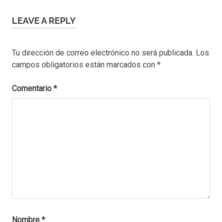
chocolate
en
LEAVE A REPLY
bariloche
fondue
de queso
Tu dirección de correo electrónico no será publicada.
Los
bariloche
campos obligatorios están marcados con
*
fondue
de queso
Comentario
*
en
bariloche
fondue
em
bariloche
fondue
en
bariloche
fondue
en villa la
angostura
Nombre
*