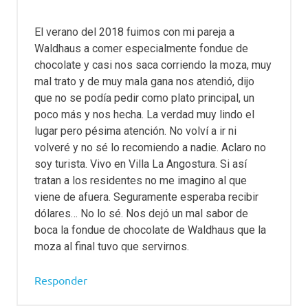
fondue
en
El verano del 2018 fuimos con mi pareja a
bariloche
Waldhaus a comer especialmente fondue de
comida
chocolate y casi nos saca corriendo la moza, muy
fondue
mal trato y de muy mala gana nos atendió, dijo
que no se podía pedir como plato principal, un
fondue
poco más y nos hecha. La verdad muy lindo el
angostura
lugar pero pésima atención. No volví a ir ni
fondue
volveré y no sé lo recomiendo a nadie. Aclaro no
bariloche
soy turista. Vivo en Villa La Angostura. Si así
fondue
tratan a los residentes no me imagino al que
bariloche
viene de afuera. Seguramente esperaba recibir
restaurant
dólares… No lo sé. Nos dejó un mal sabor de
fondue
boca la fondue de chocolate de Waldhaus que la
de
moza al final tuvo que servirnos.
chocolate
bariloche
Responder
fondue
de