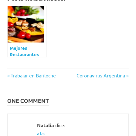
Mejores
Restaurantes
Bariloche
amelie
Navegación
Previous
Next
Trabajar en Bariloche
Coronavirus Argentina
fondue
Post:
Post:
villa la
de
angostura
entradas
ONE COMMENT
bariloche
bariloche
fondue
Natalia
dice:
chocolate
a las
comer