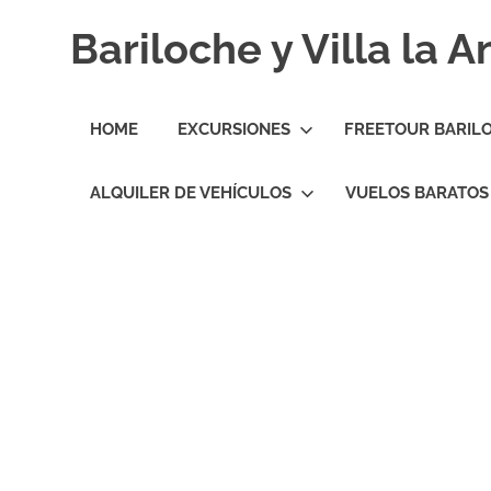
Skip
Bariloche y Villa la 
to
content
Hoteles
y
HOME
EXCURSIONES
FREETOUR BARIL
Cabañas
en
Bariloche
ALQUILER DE VEHÍCULOS
VUELOS BARATOS
y
Villa
la
Angostura.
Transfers,
Excursiones,
Vuelos
Baratos.