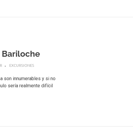
 Bariloche
R
EXCURSIONES
na son innumerables y si no
lo sería realmente difícil