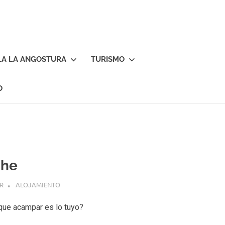
LA LA ANGOSTURA
TURISMO
O
che
R
ALOJAMIENTO
 que acampar es lo tuyo?