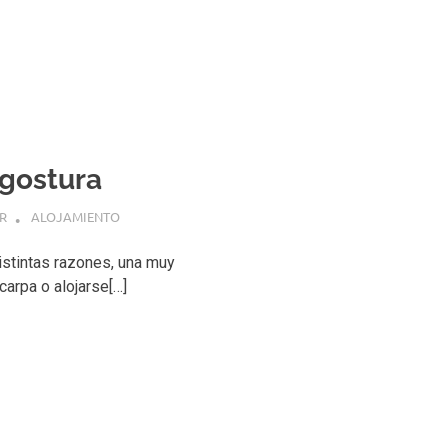
ngostura
R
ALOJAMIENTO
stintas razones, una muy
carpa o alojarse[…]