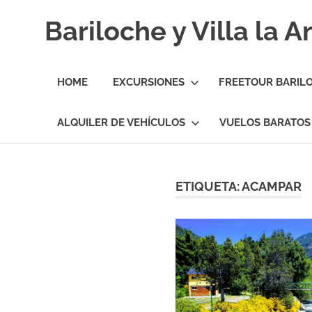
Skip
Bariloche y Villa la 
to
content
Hoteles
y
HOME
EXCURSIONES
FREETOUR BARIL
Cabañas
en
Bariloche
ALQUILER DE VEHÍCULOS
VUELOS BARATOS
y
Villa
la
Angostura.
ETIQUETA:
ACAMPAR
Transfers,
Excursiones,
Vuelos
Baratos.