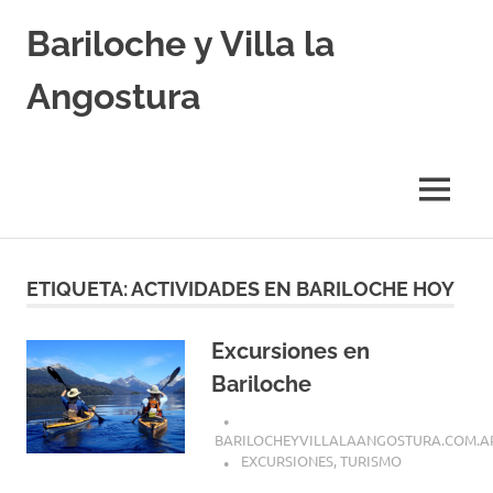
Skip
Bariloche y Villa la
to
content
Angostura
Hoteles
y
Cabañas
MENU
en
Bariloche
y
Villa
ETIQUETA:
ACTIVIDADES EN BARILOCHE HOY
la
Angostura.
Transfers,
Excursiones en
Excursiones,
Bariloche
Vuelos
Baratos.
BARILOCHEYVILLALAANGOSTURA.COM.A
EXCURSIONES
,
TURISMO