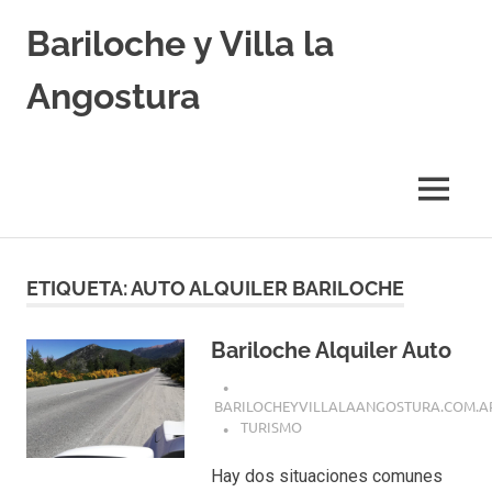
Skip
Bariloche y Villa la
to
content
Angostura
Hoteles
y
Cabañas
MENU
en
Bariloche
y
Villa
ETIQUETA:
AUTO ALQUILER BARILOCHE
la
Angostura.
Transfers,
Bariloche Alquiler Auto
Excursiones,
Vuelos
BARILOCHEYVILLALAANGOSTURA.COM.A
Baratos.
TURISMO
Hay dos situaciones comunes