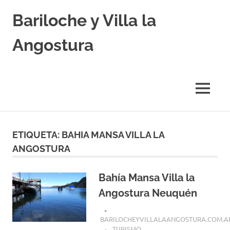
Skip
Bariloche y Villa la
to
content
Angostura
Hoteles
y
Cabañas
MENU
en
Bariloche
y
Villa
ETIQUETA:
BAHIA MANSA VILLA LA
la
ANGOSTURA
Angostura.
Transfers,
Excursiones,
Bahía Mansa Villa la
Vuelos
Baratos.
Angostura Neuquén
BARILOCHEYVILLALAANGOSTURA.COM.A
TURISMO