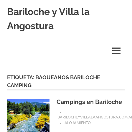
Skip
Bariloche y Villa la
to
content
Angostura
Hoteles
y
Cabañas
MENU
en
Bariloche
y
Villa
ETIQUETA:
BAQUEANOS BARILOCHE
la
CAMPING
Angostura.
Transfers,
Excursiones,
Campings en Bariloche
Vuelos
Baratos.
BARILOCHEYVILLALAANGOSTURA.COM.A
ALOJAMIENTO