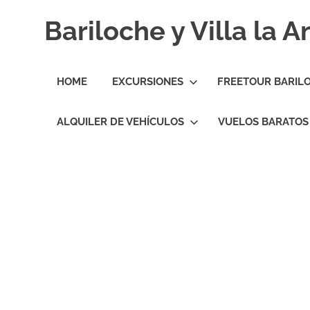
Skip
Bariloche y Villa la 
to
content
Hoteles
y
HOME
EXCURSIONES
FREETOUR BARIL
Cabañas
en
Bariloche
ALQUILER DE VEHÍCULOS
VUELOS BARATOS
y
Villa
la
Angostura.
Transfers,
Excursiones,
Vuelos
Baratos.