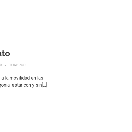
uto
R
TURISMO
a la movilidad en las
nia: estar con y sin[…]