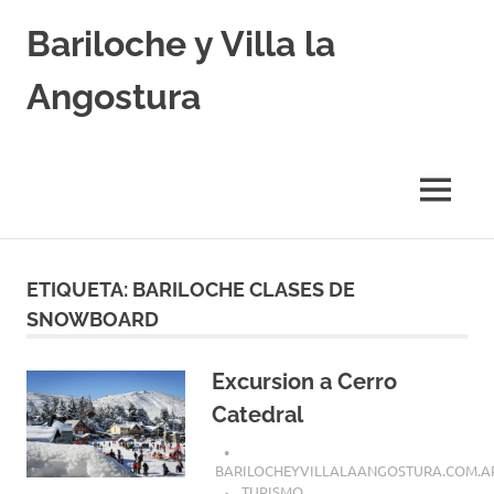
Skip
Bariloche y Villa la
to
content
Angostura
Hoteles
y
Cabañas
MENU
en
Bariloche
y
Villa
ETIQUETA:
BARILOCHE CLASES DE
la
SNOWBOARD
Angostura.
Transfers,
Excursiones,
Excursion a Cerro
Vuelos
Baratos.
Catedral
BARILOCHEYVILLALAANGOSTURA.COM.A
TURISMO