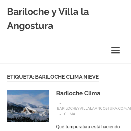
Skip
Bariloche y Villa la
to
content
Angostura
Hoteles
y
Cabañas
MENU
en
Bariloche
y
Villa
ETIQUETA:
BARILOCHE CLIMA NIEVE
la
Angostura.
Transfers,
Bariloche Clima
Excursiones,
Vuelos
BARILOCHEYVILLALAANGOSTURA.COM.A
Baratos.
CLIMA
Qué temperatura está haciendo