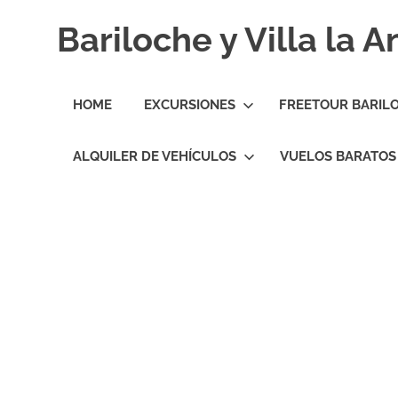
Skip
Bariloche y Villa la 
to
content
Hoteles
y
HOME
EXCURSIONES
FREETOUR BARIL
Cabañas
en
Bariloche
ALQUILER DE VEHÍCULOS
VUELOS BARATOS
y
Villa
la
Angostura.
Transfers,
Excursiones,
Vuelos
Baratos.