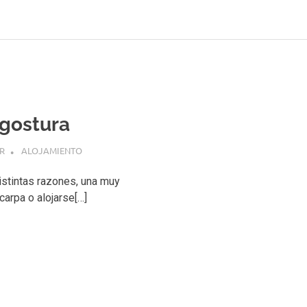
ngostura
R
ALOJAMIENTO
stintas razones, una muy
carpa o alojarse[…]