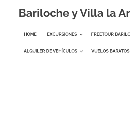
Skip
Bariloche y Villa la 
to
content
Hoteles
y
HOME
EXCURSIONES
FREETOUR BARIL
Cabañas
en
Bariloche
ALQUILER DE VEHÍCULOS
VUELOS BARATOS
y
Villa
la
Angostura.
Transfers,
Excursiones,
Vuelos
Baratos.