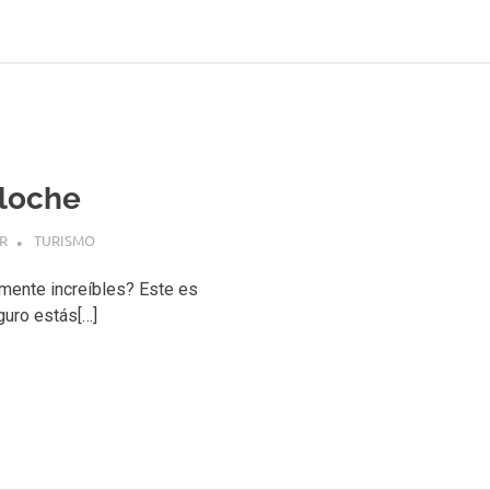
iloche
R
TURISMO
mente increíbles? Este es
guro estás[…]