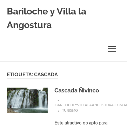
Skip
Bariloche y Villa la
to
content
Angostura
Hoteles
y
Cabañas
MENU
en
Bariloche
y
Villa
ETIQUETA:
CASCADA
la
Angostura.
Transfers,
Cascada Ñivinco
Excursiones,
Vuelos
BARILOCHEYVILLALAANGOSTURA.COM.A
Baratos.
TURISMO
Este atractivo es apto para