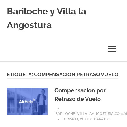
Skip
Bariloche y Villa la
to
content
Angostura
Hoteles
y
Cabañas
MENU
en
Bariloche
y
Villa
ETIQUETA:
COMPENSACION RETRASO VUELO
la
Angostura.
Transfers,
Compensacion por
Excursiones,
Retraso de Vuelo
Vuelos
Baratos.
BARILOCHEYVILLALAANGOSTURA.COM.A
TURISMO
,
VUELOS BARATOS