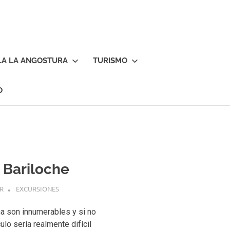
LA LA ANGOSTURA
TURISMO
O
 Bariloche
R
EXCURSIONES
na son innumerables y si no
lo sería realmente difícil