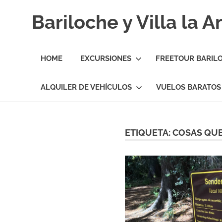
Skip
Bariloche y Villa la 
to
content
Hoteles
y
HOME
EXCURSIONES
FREETOUR BARIL
Cabañas
en
Bariloche
ALQUILER DE VEHÍCULOS
VUELOS BARATOS
y
Villa
la
Angostura.
ETIQUETA:
COSAS QUE
Transfers,
Excursiones,
Vuelos
Baratos.