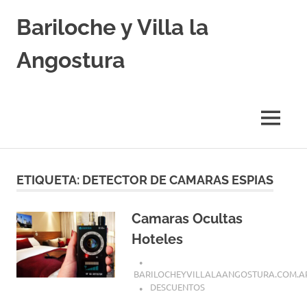
Skip
Bariloche y Villa la
to
content
Angostura
Hoteles
y
Cabañas
MENU
en
Bariloche
y
Villa
ETIQUETA:
DETECTOR DE CAMARAS ESPIAS
la
Angostura.
Transfers,
Camaras Ocultas
Excursiones,
Hoteles
Vuelos
Baratos.
BARILOCHEYVILLALAANGOSTURA.COM.A
DESCUENTOS