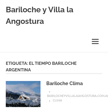
Skip
Bariloche y Villa la
to
content
Angostura
Hoteles
y
Cabañas
MENU
en
Bariloche
y
Villa
ETIQUETA:
EL TIEMPO BARILOCHE
la
ARGENTINA
Angostura.
Transfers,
Excursiones,
Bariloche Clima
Vuelos
Baratos.
BARILOCHEYVILLALAANGOSTURA.COM.A
CLIMA