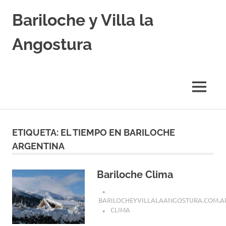
Skip
Bariloche y Villa la
to
content
Angostura
Hoteles
y
Cabañas
MENU
en
Bariloche
y
Villa
ETIQUETA:
EL TIEMPO EN BARILOCHE
la
ARGENTINA
Angostura.
Transfers,
Excursiones,
Bariloche Clima
Vuelos
Baratos.
BARILOCHEYVILLALAANGOSTURA.COM.A
CLIMA