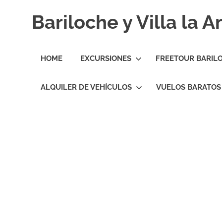
Skip
Bariloche y Villa la 
to
content
Hoteles
y
HOME
EXCURSIONES
FREETOUR BARIL
Cabañas
en
Bariloche
ALQUILER DE VEHÍCULOS
VUELOS BARATOS
y
Villa
la
Angostura.
Transfers,
Excursiones,
Vuelos
Baratos.