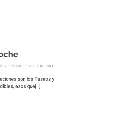
loche
R
EXCURSIONES
,
TURISMO
caciones son los Paseos y
dibles, esos que[…]