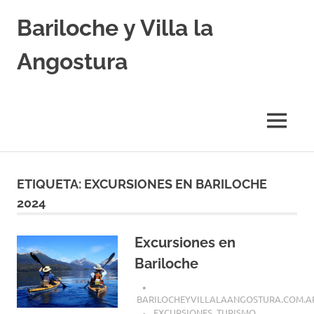
Skip
Bariloche y Villa la
to
content
Angostura
Hoteles
y
Cabañas
MENU
en
Bariloche
y
Villa
ETIQUETA:
EXCURSIONES EN BARILOCHE
la
2024
Angostura.
Transfers,
Excursiones,
Excursiones en
Vuelos
Baratos.
Bariloche
BARILOCHEYVILLALAANGOSTURA.COM.A
EXCURSIONES
,
TURISMO