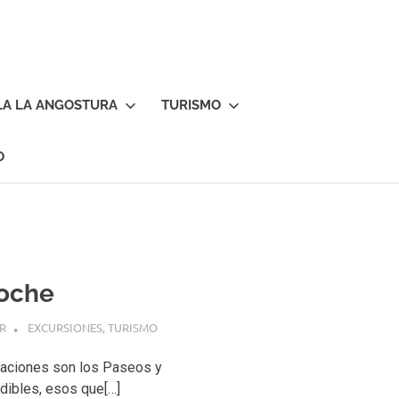
LA LA ANGOSTURA
TURISMO
O
loche
R
EXCURSIONES
,
TURISMO
caciones son los Paseos y
dibles, esos que[…]