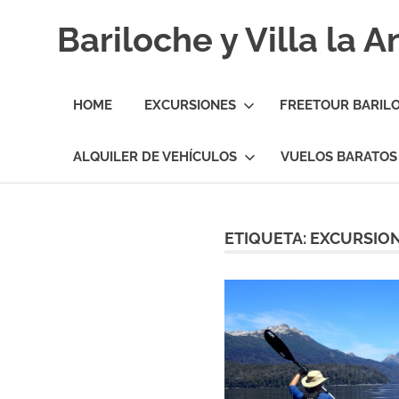
Skip
Bariloche y Villa la 
to
content
Hoteles
y
HOME
EXCURSIONES
FREETOUR BARIL
Cabañas
en
Bariloche
ALQUILER DE VEHÍCULOS
VUELOS BARATOS
y
Villa
la
Angostura.
ETIQUETA:
EXCURSION
Transfers,
Excursiones,
Vuelos
Baratos.