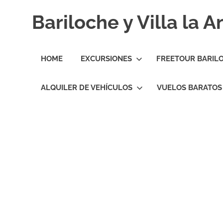
Skip
Bariloche y Villa la 
to
content
Hoteles
y
HOME
EXCURSIONES
FREETOUR BARIL
Cabañas
en
Bariloche
ALQUILER DE VEHÍCULOS
VUELOS BARATOS
y
Villa
la
Angostura.
Transfers,
Excursiones,
Vuelos
Baratos.