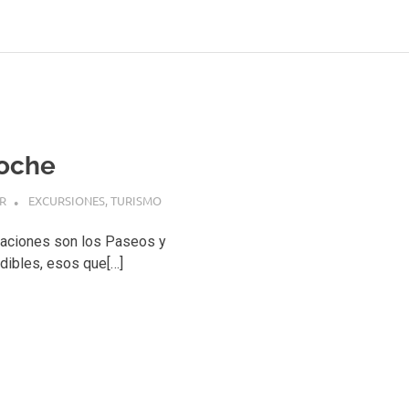
loche
R
EXCURSIONES
,
TURISMO
caciones son los Paseos y
dibles, esos que[…]