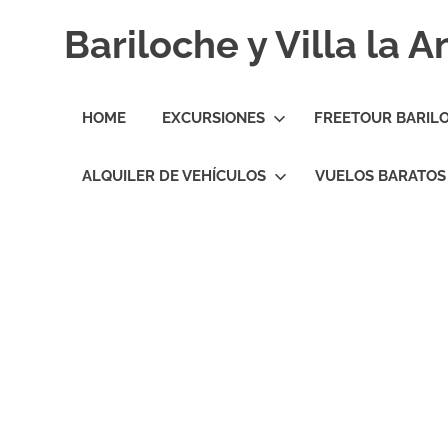
Skip
Bariloche y Villa la 
to
content
Hoteles
y
HOME
EXCURSIONES
FREETOUR BARIL
Cabañas
en
Bariloche
ALQUILER DE VEHÍCULOS
VUELOS BARATOS
y
Villa
la
Angostura.
Transfers,
Excursiones,
Vuelos
Baratos.