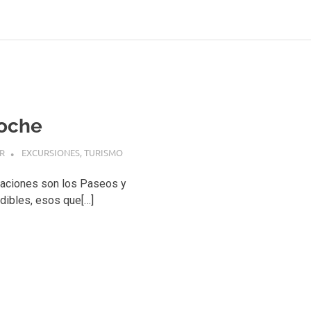
loche
R
EXCURSIONES
,
TURISMO
caciones son los Paseos y
dibles, esos que[…]