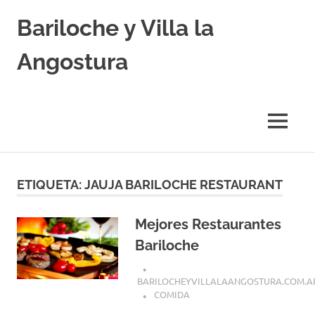
Skip
Bariloche y Villa la
to
content
Angostura
Hoteles
y
Cabañas
MENU
en
Bariloche
y
Villa
ETIQUETA:
JAUJA BARILOCHE RESTAURANT
la
Angostura.
Transfers,
Mejores Restaurantes
Excursiones,
Bariloche
Vuelos
Baratos.
BARILOCHEYVILLALAANGOSTURA.COM.A
COMIDA