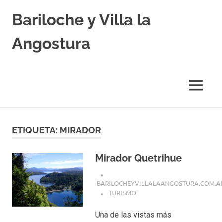
Skip
Bariloche y Villa la
to
content
Angostura
Hoteles
y
Cabañas
MENU
en
Bariloche
y
Villa
ETIQUETA:
MIRADOR
la
Angostura.
Transfers,
Mirador Quetrihue
Excursiones,
Vuelos
BARILOCHEYVILLALAANGOSTURA.COM.A
Baratos.
TURISMO
Una de las vistas más