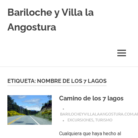
Skip
Bariloche y Villa la
to
content
Angostura
Hoteles
y
Cabañas
MENU
en
Bariloche
y
Villa
ETIQUETA:
NOMBRE DE LOS 7 LAGOS
la
Angostura.
Transfers,
Camino de los 7 lagos
Excursiones,
Vuelos
BARILOCHEYVILLALAANGOSTURA.COM.A
Baratos.
EXCURSIONES
,
TURISMO
Cualquiera que haya hecho al