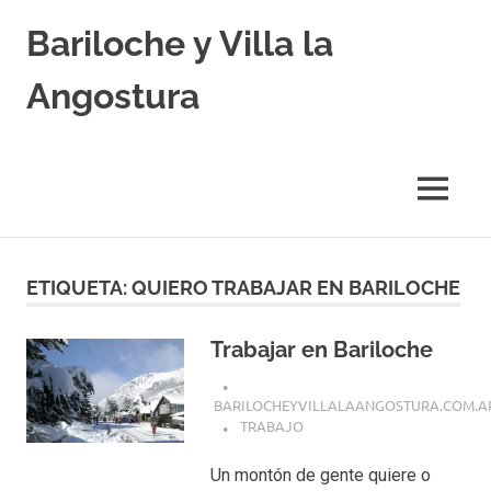
Skip
Bariloche y Villa la
to
content
Angostura
Hoteles
y
Cabañas
MENU
en
Bariloche
y
Villa
ETIQUETA:
QUIERO TRABAJAR EN BARILOCHE
la
Angostura.
Transfers,
Trabajar en Bariloche
Excursiones,
Vuelos
BARILOCHEYVILLALAANGOSTURA.COM.A
Baratos.
TRABAJO
Un montón de gente quiere o