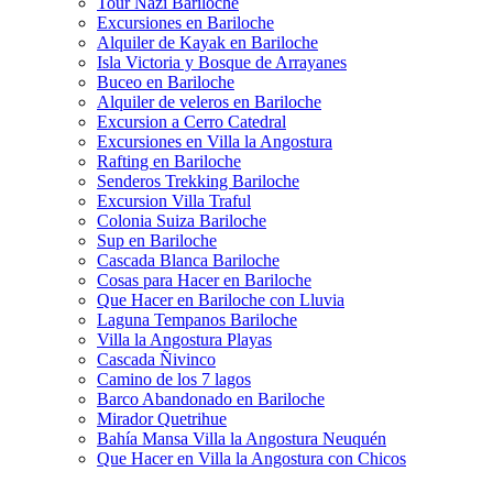
Tour Nazi Bariloche
Excursiones en Bariloche
Alquiler de Kayak en Bariloche
Isla Victoria y Bosque de Arrayanes
Buceo en Bariloche
Alquiler de veleros en Bariloche
Excursion a Cerro Catedral
Excursiones en Villa la Angostura
Rafting en Bariloche
Senderos Trekking Bariloche
Excursion Villa Traful
Colonia Suiza Bariloche
Sup en Bariloche
Cascada Blanca Bariloche
Cosas para Hacer en Bariloche
Que Hacer en Bariloche con Lluvia
Laguna Tempanos Bariloche
Villa la Angostura Playas
Cascada Ñivinco
Camino de los 7 lagos
Barco Abandonado en Bariloche
Mirador Quetrihue
Bahía Mansa Villa la Angostura Neuquén
Que Hacer en Villa la Angostura con Chicos