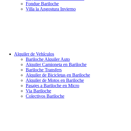
Fondue Bariloche
Villa la Angostura Invierno
Alquiler de Vehículos
Bariloche Alquiler Auto
Alquiler Camioneta en Bariloche
Bariloche Transfers
Alquiler de Bicicletas en Bariloche
Alquiler de Motos en Bariloche
Pasajes a Bariloche en Micro
Via Bariloche
Colectivos Bariloche