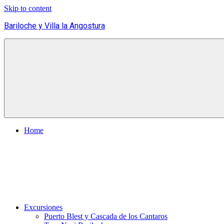
Skip to content
Bariloche y Villa la Angostura
Hoteles
y
Cabañas
en
Bariloche
y
Villa
la
Angostura.
Home
Transfers,
Excursiones,
Vuelos
Baratos.
Excursiones
Puerto Blest y Cascada de los Cantaros