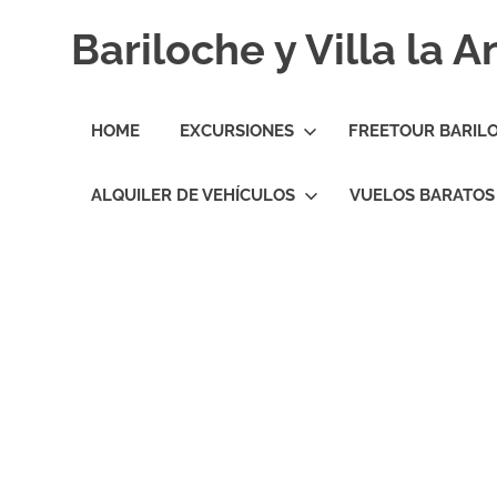
Skip
Bariloche y Villa la 
to
content
Hoteles
y
HOME
EXCURSIONES
FREETOUR BARIL
Cabañas
en
Bariloche
ALQUILER DE VEHÍCULOS
VUELOS BARATOS
y
Villa
la
Angostura.
Transfers,
Excursiones,
Vuelos
Baratos.