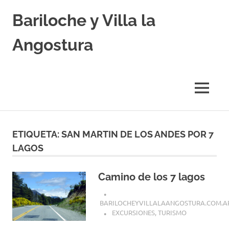
Skip
Bariloche y Villa la
to
content
Angostura
Hoteles
y
Cabañas
MENU
en
Bariloche
y
Villa
ETIQUETA:
SAN MARTIN DE LOS ANDES POR 7
la
LAGOS
Angostura.
Transfers,
Excursiones,
Camino de los 7 lagos
Vuelos
Baratos.
BARILOCHEYVILLALAANGOSTURA.COM.A
EXCURSIONES
,
TURISMO