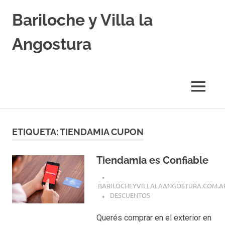
Skip
Bariloche y Villa la
to
content
Angostura
Hoteles
y
Cabañas
MENU
en
Bariloche
y
Villa
ETIQUETA:
TIENDAMIA CUPON
la
Angostura.
Transfers,
Tiendamia es Confiable
Excursiones,
Vuelos
BARILOCHEYVILLALAANGOSTURA.COM.A
Baratos.
DESCUENTOS
Querés comprar en el exterior en