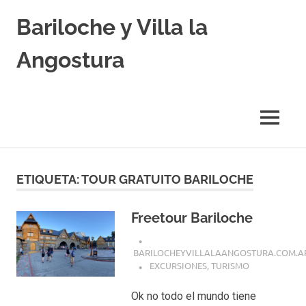
Skip
Bariloche y Villa la
to
content
Angostura
Hoteles
y
Cabañas
MENU
en
Bariloche
y
Villa
ETIQUETA:
TOUR GRATUITO BARILOCHE
la
Angostura.
Transfers,
Freetour Bariloche
Excursiones,
Vuelos
BARILOCHEYVILLALAANGOSTURA.COM.A
Baratos.
EXCURSIONES
,
TURISMO
Ok no todo el mundo tiene