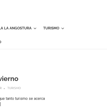
LA LA ANGOSTURA
TURISMO
O
vierno
R
TURISMO
que tanto turismo se acerca
]