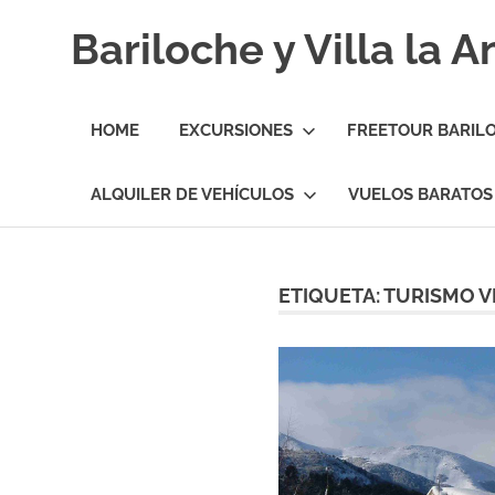
Skip
Bariloche y Villa la 
to
content
Hoteles
y
HOME
EXCURSIONES
FREETOUR BARIL
Cabañas
en
Bariloche
ALQUILER DE VEHÍCULOS
VUELOS BARATOS
y
Villa
la
Angostura.
ETIQUETA:
TURISMO V
Transfers,
Excursiones,
Vuelos
Baratos.