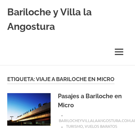
Skip
Bariloche y Villa la
to
content
Angostura
Hoteles
y
Cabañas
MENU
en
Bariloche
y
Villa
ETIQUETA:
VIAJE A BARILOCHE EN MICRO
la
Angostura.
Transfers,
Pasajes a Bariloche en
Excursiones,
Micro
Vuelos
Baratos.
BARILOCHEYVILLALAANGOSTURA.COM.A
TURISMO
,
VUELOS BARATOS