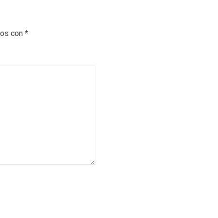
dos con
*