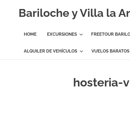
Skip
Bariloche y Villa la 
to
content
Hoteles
y
HOME
EXCURSIONES
FREETOUR BARIL
Cabañas
en
Bariloche
ALQUILER DE VEHÍCULOS
VUELOS BARATOS
y
Villa
la
Angostura.
hosteria-v
Transfers,
Excursiones,
Vuelos
Baratos.