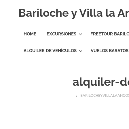
Skip
Bariloche y Villa la 
to
content
Hoteles
y
HOME
EXCURSIONES
FREETOUR BARIL
Cabañas
en
Bariloche
ALQUILER DE VEHÍCULOS
VUELOS BARATOS
y
Villa
la
Angostura.
alquiler-
Transfers,
Excursiones,
Vuelos
BARILOCHEYVILLALAANGO
Baratos.