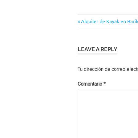
Navegación
Previous
Alquiler de Kayak en Bari
Post:
de
entradas
LEAVE A REPLY
Tu dirección de correo elect
Comentario
*