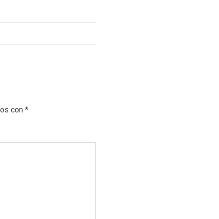
dos con
*