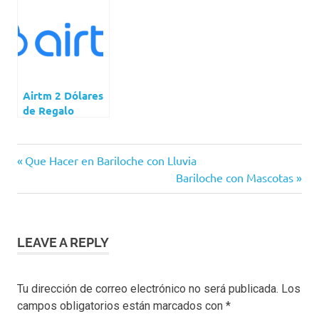
Airtm 2 Dólares
de Regalo
airtm
Navegación
Previous
Que Hacer en Bariloche con Lluvia
binance
Post:
Next
Bariloche con Mascotas
de
Post:
binance
codigo
entradas
de
referido
LEAVE A REPLY
blockfi
buenbit
Tu dirección de correo electrónico no será publicada.
Los
bybit
campos obligatorios están marcados con
*