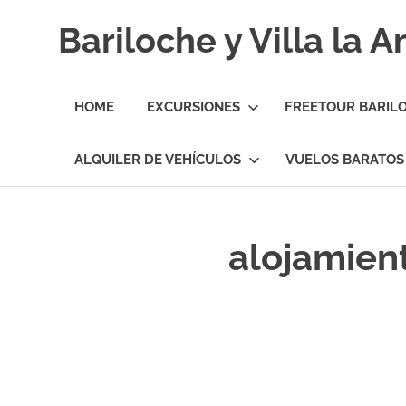
Skip
Bariloche y Villa la 
to
content
Hoteles
y
HOME
EXCURSIONES
FREETOUR BARIL
Cabañas
en
Bariloche
ALQUILER DE VEHÍCULOS
VUELOS BARATOS
y
Villa
la
Angostura.
alojamient
Transfers,
Excursiones,
Vuelos
Baratos.