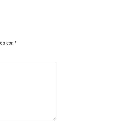
dos con
*