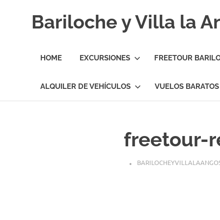
Skip
Bariloche y Villa la 
to
content
Hoteles
y
HOME
EXCURSIONES
FREETOUR BARIL
Cabañas
en
Bariloche
ALQUILER DE VEHÍCULOS
VUELOS BARATOS
y
Villa
la
Angostura.
freetour-
Transfers,
Excursiones,
Vuelos
BARILOCHEYVILLALAANGO
Baratos.