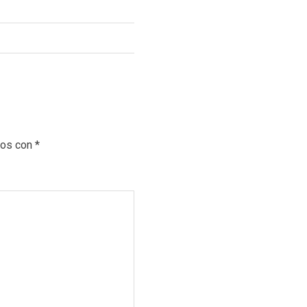
dos con
*