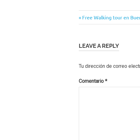
Navegación
Previous
Free Walking tour en Bue
Post:
de
entradas
LEAVE A REPLY
Tu dirección de correo elect
Comentario
*