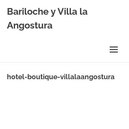
Skip
Bariloche y Villa la
to
content
Angostura
Hoteles
y
Cabañas
MENU
en
Bariloche
y
Villa
hotel-boutique-villalaangostura
la
Angostura.
Transfers,
Excursiones,
Vuelos
Baratos.