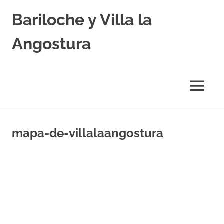
Skip
Bariloche y Villa la
to
content
Angostura
Hoteles
y
Cabañas
MENU
en
Bariloche
y
Villa
mapa-de-villalaangostura
la
Angostura.
Transfers,
Excursiones,
Vuelos
Baratos.