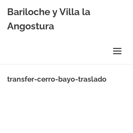
Skip
Bariloche y Villa la
to
content
Angostura
Hoteles
y
Cabañas
MENU
en
Bariloche
y
Villa
transfer-cerro-bayo-traslado
la
Angostura.
Transfers,
Excursiones,
Vuelos
Baratos.